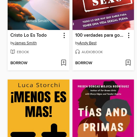
Cristo Lo Es Todo
100 verdades para gozar el sexo
by
James Smith
by
Andy Best
EBOOK
AUDIOBOOK
BORROW
BORROW