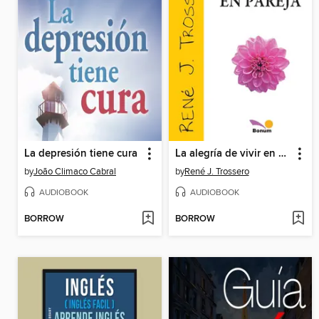
La depresión tiene cura
La alegría de vivir en pareja
by
João Climaco Cabral
by
René J. Trossero
AUDIOBOOK
AUDIOBOOK
BORROW
BORROW