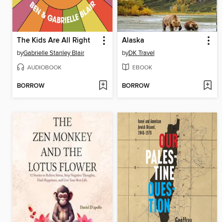
The Kids Are All Right
Alaska
by
Gabrielle Stanley Blair
by
DK Travel
AUDIOBOOK
EBOOK
BORROW
BORROW