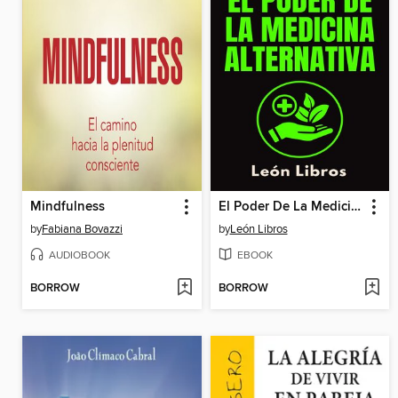
Mindfulness
El Poder De La Medicina Alternativa
by
Fabiana Bovazzi
by
León Libros
AUDIOBOOK
EBOOK
BORROW
BORROW