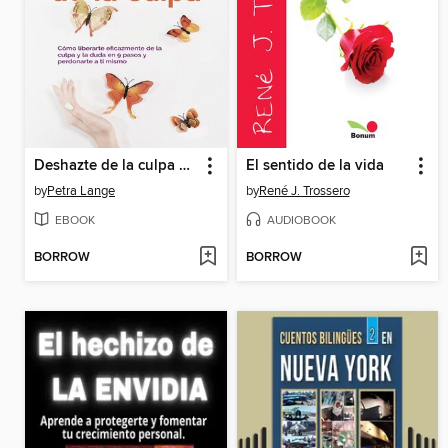
Deshazte de la culpa Cómo liberarte eficazmente de la culpa y la duda en 9 pasos y perdonarte a ti mismo
El sentido de la vida
by
Petra Lange
by
René J. Trossero
EBOOK
AUDIOBOOK
BORROW
BORROW