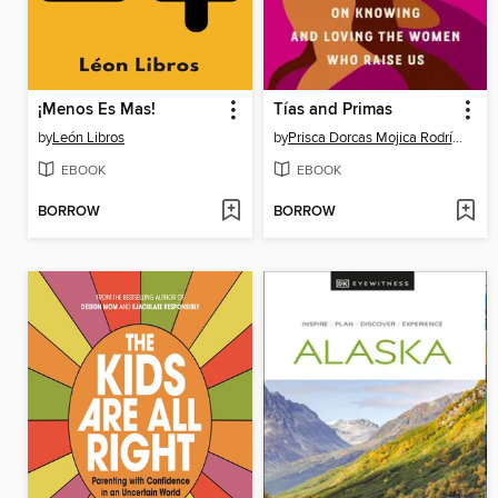
¡Menos Es Mas!
Tías and Primas
by
León Libros
by
Prisca Dorcas Mojica Rodríguez
EBOOK
EBOOK
BORROW
BORROW