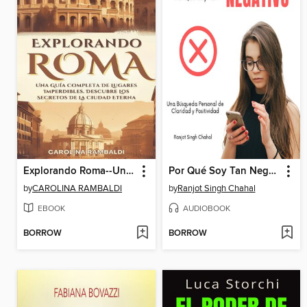
Explorando Roma--Una Guía Completa De Lugares Imperdibles. Descubre Los Secretos De La Ciudad Eterna
Por Qué Soy Tan Negativo
by
CAROLINA RAMBALDI
by
Ranjot Singh Chahal
EBOOK
AUDIOBOOK
BORROW
BORROW