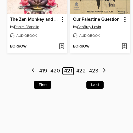
The Zen Monkey and the Lotus Flower
Our Palestine Question
by
Daniel D'apollo
by
Geoffrey Levin
AUDIOBOOK
AUDIOBOOK
BORROW
BORROW
419
420
421
422
423
First
Last