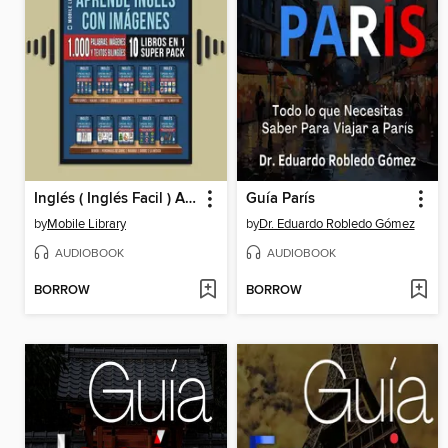
Inglés ( Inglés Facil ) Aprende Inglés con Imágenes (Super Pack 10 libros en 1)
Guía París
by
Mobile Library
by
Dr. Eduardo Robledo Gómez
AUDIOBOOK
AUDIOBOOK
BORROW
BORROW