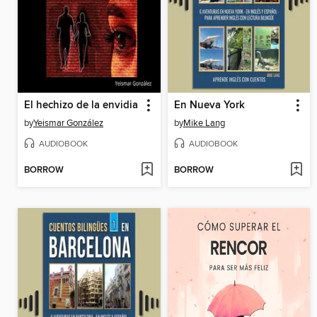
El hechizo de la envidia
En Nueva York
by
Yeismar González
by
Mike Lang
AUDIOBOOK
AUDIOBOOK
BORROW
BORROW