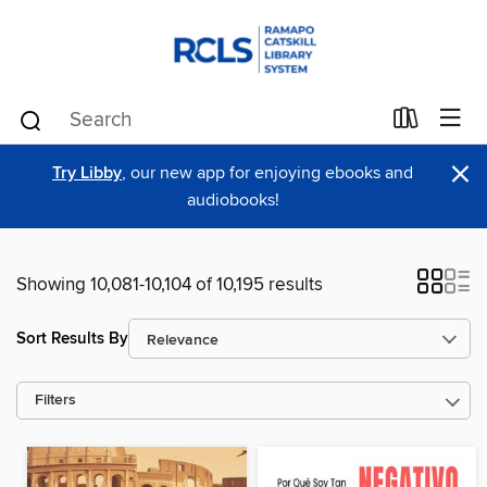
×
Try Libby
, our new app for enjoying ebooks and
audiobooks!
Showing 10,081-10,104 of 10,195 results
Sort Results By
Filters